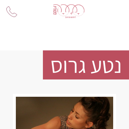
Ski
t
conten
נטע גרוס