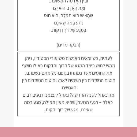
וּבֵין הָאֲדָמָה הַמְּשַׁוַּעַת.
וְאֶת הָאָדָם הוּא יָצַר
שֶׁהָאִישׁ הוּא תּפִלָה וְהוּא חוּט
נוֹגֵעַ בְּמַה שֶׁאֵינֶנוּ
בְּמַגָּע שֶׁל רֹךְ וְדַקּוּת.
(רבקה מרים)
לעתים, כשיוצאים האנשים משיעורי הסטודיו, ניתן
ממש לחוש כיצד המגע של הרוך והדקות כאילו חושף
את החוטים אשר נמתחו בגופם-נשימתם-נשמתם.
חוטים הנשזרים בין השמים לארץ. חוטים הנשזרים בין
האנשים.
מה נאחל לשנה החדשה? נאחל לעצמנו רגעים רבים
כאלה – רגעי תנועה, שהיא מעין תפילה, מגע במה
שאיננו, מגע של רוך ודקות.