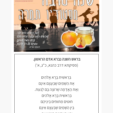
בראש השנה נברא אדם הראשון.
(פסיקתא דרב כהנא, כ"ג, א')
בְּרֵאשִׁית בָּרָא אֱלֹהִים
אֶת הַשָּׁמַיִם שֶׁבְּעֶצֶם אֵינָם
וְאֶת הָאֲדָמָה שֶׁרוֹצָה בָּם לָגַעַת.
בְּרֵאשִׁית בָּרָא אֱלֹהִים
חוּטִים מְתוּחִים בֵּינֵיהֶם
בֵּין הַשָּׁמַיִם שֶׁבְּעֶצֶם אֵינָם