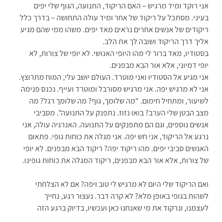
אני רוקד ומיד מרגיש – האם הריקוד, התנועה, הגוף שלי יפים
בעיני. מסתכל על ריקוד של אחר ומיד עולה התחושה – בדרך כלל
ריקודים של אנשים אחרים נראים מאד יפים. משהו ממי שהם מגיע
אליך דרך הריקוד ושובה לך את הלב.
בסטודיו, מאד ברור לי מהו היופי האנושי. לא יופי של צורות, לא
יופי דמיוני, אלא אור הבא מבפנים.
אני מגיע אל הסטודיו ואני מוטרד. העולם יושב עלי, המוח מתרוצץ.
אני לא מרגיש יפה. אני מרגיש מסורבל ומוטרד ועייף. נכנס פנימה
לשיעור, ומתחיל חימום. "מה שלומך, גוף? מה שלומך רגל? מה
מצב הבטן שלי הערב? בואו נזוז. נתפנק על התנועה". מסביבי
אנשים נוספים, וגם הם מתפנקים על התנועה. האנרגיה עולה, אני
נרגע אל הריקוד, אני חש יפה. אני מגלה את כוחות גופי. פתאום
האנשים סביבי יפים. מהו ריקוד יפה? ריקוד הבא מבפנים. לא יופי
של צורות, אלא אור הבא מבפנים, ריקוד המגלה את כוחות גופינו.
ואם הריקוד שלי היום לא מרגיש לי טוב ויפה? אם לא הצלחתי
לשהות בגופי באופן מלא? לא קרה דבר. נעצור רגע, נחייך
לעצמנו, ונרקוד את מי שאנחנו כאן ועכשיו, בדיוק ברגע הזה