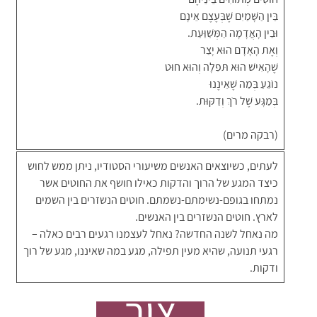
בֵּין הַשָּׁמַיִם שֶׁבְּעֶצֶם אֵינָם
וּבֵין הָאֲדָמָה הַמְּשַׁוַּעַת.
וְאֶת הָאָדָם הוּא יָצַר
שֶׁהָאִישׁ הוּא תּפִלָה וְהוּא חוּט
נוֹגֵעַ בְּמַה שֶׁאֵינֶנוּ
בְּמַגָּע שֶׁל רֹךְ וְדַקּוּת.
(רבקה מרים)
לעתים, כשיוצאים האנשים משיעורי הסטודיו, ניתן ממש לחוש
כיצד המגע של הרוך והדקות כאילו חושף את החוטים אשר
נמתחו בגופם-נשימתם-נשמתם. חוטים הנשזרים בין השמים
לארץ. חוטים הנשזרים בין האנשים.
מה נאחל לשנה החדשה? נאחל לעצמנו רגעים רבים כאלה –
רגעי תנועה, שהיא מעין תפילה, מגע במה שאיננו, מגע של רוך
ודקות.
צור