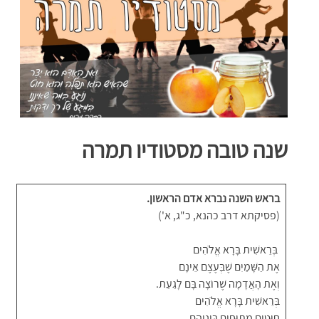
שנה טובה מסטודיו תמרה
בראש השנה נברא אדם הראשון.
(פסיקתא דרב כהנא, כ"ג, א')
בְּרֵאשִׁית בָּרָא אֱלֹהִים
אֶת הַשָּׁמַיִם שֶׁבְּעֶצֶם אֵינָם
וְאֶת הָאֲדָמָה שֶׁרוֹצָה בָּם לָגַעַת.
בְּרֵאשִׁית בָּרָא אֱלֹהִים
חוּטִים מְתוּחִים בֵּינֵיהֶם