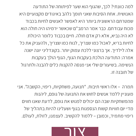
למה כוונתי? לכך, שהגוף הוא שער לפיתוחה של התודעה
האנושית. אחת הסיבות שאני תומך נלהב באיגודים מקצועיים היא
שמטרתם הראשונית ביותר היא לאפשר לאנשים לחיות בכבוד
מכוח עבודתם. כבר אמר הרמב"ם שכאשר ירמיהו היה חולה הוא
לא היה נביא, אלא רק אדם חולה. חיים בכבוד כלומר היכולת
לחיות בריא, לאכול כמו שצריך, לנוח כמו שצריך, ולהעניק את כל
אלה לילדיך. אך ברצוני ללכת עמוק יותר. בקונדליני יוגה ישנה
אמרה: התודעה הולכת בעקבות הגוף, הגוף הולך בעקבות
הנשימה. בשיעורים שלי אני מנסה להקנות כלים להבנה ולתרגול
של תובנה זו.
תמרה – אלו ראשי תיבות. "תנועה, משחקיות, ריפוי, הקשבה". אני
מעוניין ללמד אנשים לחוש את התנועה של גופם, ליהנות
מהמשחקיות שבה הם יכולים לפגוש את גופם, לדעת שאנו חווים
מדי יום חוויות קשות הנספגות בגוף ושעלינו להיות בתהליך של
ריפוי מתמיד, וכמובן – ללמוד להקשיב. לעצמנו, לזולת, לעולם.
צור