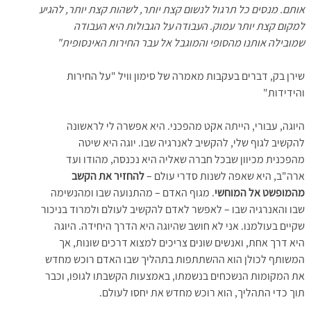
אותם. מנסים כל תרגול לנשום קצת יותר, לשהות קצת יותר, להגיע
למקום קצת יותר עמוק. העבודה על הגבולות היא העבודה
שמובילה אותנו מהסופי והמוגבל אל עבר החירות האינסופית"
שירן בק, דברים בעקבות מאמרה של סימון וויל "על החירות
והידידות"
היוגה, עבורי, הייתה אקט מהפכני. היא אפשרה לי לראשונה
להקשיב לגוף שלי, להקשיב לאנרגיה שבו. יוגה היא שיטה
מהפכנית מכיוון שבכל חברה שאליה היא נכנסה, מהודו ועד
ארה"ב, היא שאפה לשנות סדרי עולם –
להחזיר את הקשב
מהמופשט אל המוחשי
. מגוף האדם – מהתנועה שבו ומהנשימה
שבו והאנרגיה שבו – לאפשר לאדם להקשיב לעולם ולמרוד בניכור
שקיים בעולמנו. אני לא חושב שהיוגה היא הדרך היחידה. היוגה
היא דרך אחת, ואנשים שונים צריכים למצוא דרכים שונות, אך
המשותף לכולן הוא ההשתתפות בתהליך שבו האדם רוכש מחדש
את המקומות הנשכחים בנשמתו, באמצעות הקשבתו לגופו, וכבר
תוך כדי התהליך, הוא רוכש מחדש את יחסו לעולם.