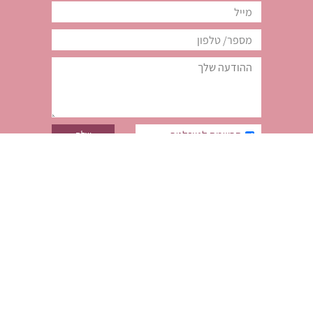
הרשמה לניוזלטר
סטודיו תמרה
בתיה מקוב 20 (בבניין הדואר, כניסה אחורית, קומה 2)
רחובות
info@studiotamara.co.il
054-6734258