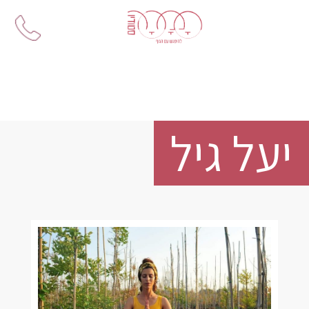
Ski
t
conten
יעל גיל