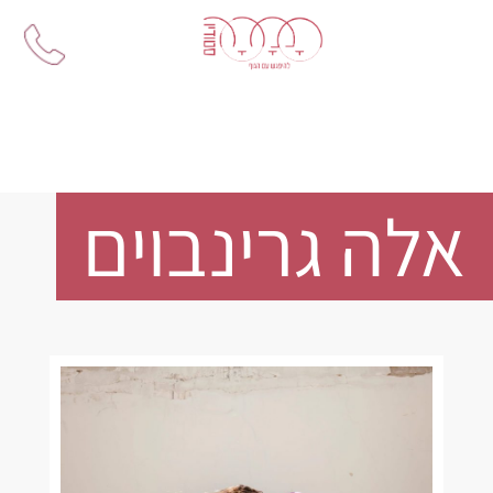
Ski
t
conten
אלה גרינבוים