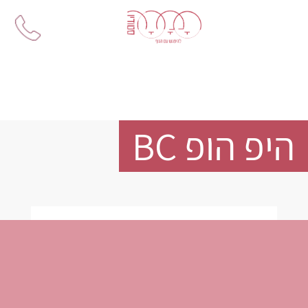
Ski
t
conten
היפ הופ BC