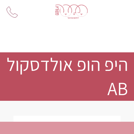
Ski
t
conten
היפ הופ אולדסקול
AB