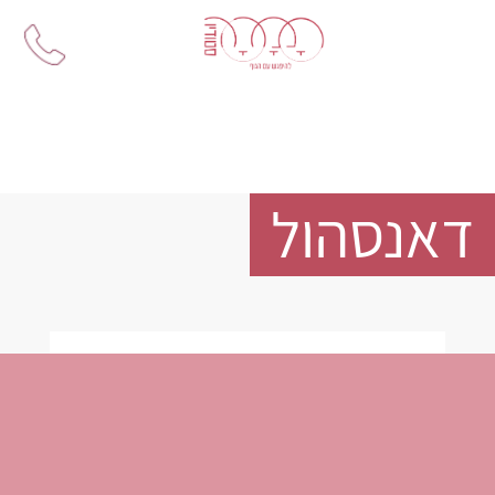
Ski
t
conten
דאנסהול