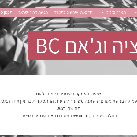
תמרה בגליל
סדנאות ואירועים בתמרה
תנועת דרור ישראל
תקנון סט
 וג'אם BC
שיעור העמקה באימפרוביזציה וג׳אם
מיקה בנושא מסוים שישתנה משיעור לשיעור. ההתמקדות ברעיון אחד תאפשר 
תחושה ורגש.
בחלק השני נרקוד חופשי במסיבת ג׳אם אימפרוביזציה.